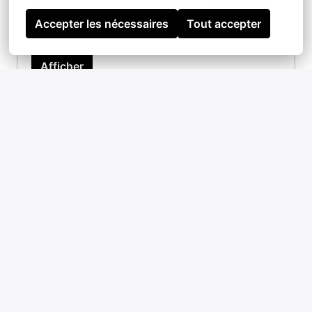
GESTIONNAIRE ADP-PAIE (H/F/NB)
Accepter les nécessaires
Tout accepter
Hybride
Paris
,
Île-de-France
,
France
Afficher
PULLUP ENTERTAINMENT - CDI -
TECHNICIEN SUPPORT IT (H/F/NB)
Hybride
Paris
,
Île-de-France
,
France
Afficher
PULLUP ENTERTAINMENT - CDI -
COMPTABLE FOURNISSEUR JUNIOR