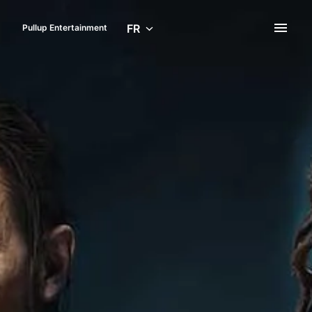
Aller
au
FR
Pullup Entertainment
Page d'accueil
contenu