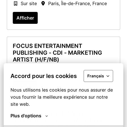
Sur site
Paris
,
Île-de-France
,
France
Afficher
FOCUS ENTERTAINMENT
PUBLISHING - CDI - MARKETING
ARTIST (H/F/NB)
Hybride
Paris
,
Île-de-France
,
France
Accord pour les cookies
Français
Afficher
Nous utilisons les cookies pour nous assurer de 
vous fournir la meilleure expérience sur notre 
site web.
PULLUP ENTERTAINMENT -
Plus d'options
ALTERNANCE - ASSISTANT(E) RH -