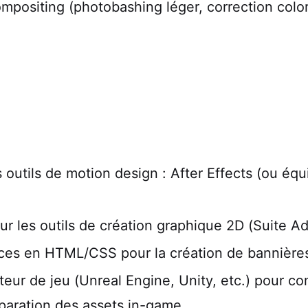
ompositing (photobashing léger, correction color
 outils de motion design : After Effects (ou éq
r les outils de création graphique 2D (Suite A
ces en HTML/CSS pour la création de bannière
eur de jeu (Unreal Engine, Unity, etc.) pour c
éparation des assets in-game.